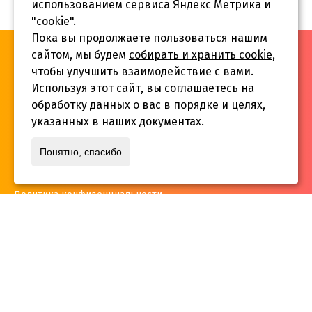
использованием сервиса Яндекс Метрика и
"cookie".
Пока вы продолжаете пользоваться нашим
«Инва-Студия. Академия. Центр социальной реабилитации»,
сайтом, мы будем
собирать и хранить cookie
,
© 2026 г.
чтобы улучшить взаимодействие с вами.
Используя этот сайт, вы соглашаетесь на
обработку данных о вас в порядке и целях,
указанных в наших документах.
Адрес:
Понятно, спасибо
г. Краснодар, ул.Садовая 12/14
Политика конфиденциальности
Телефон:
+7 861 253 41 29
,
+7 861 253 55 22
,
+7 861 229 35 74
inva-studia@mail.ru
E-mail: