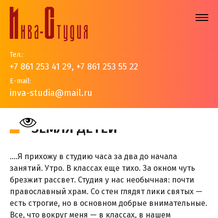
Тел.:
+7 861 253 41 29
,
+7 861 253 55 22
E-mail:
inva-studia@mail.ru
На главную
>
Исследования
>
Земля Детей
ЗЕМЛЯ ДЕТЕЙ
….Я прихожу в студию часа за два до начала
занятий. Утро. В классах еще тихо. За окном чуть
брезжит рассвет. Студия у нас необычная: почти
православный храм. Со стен глядят лики святых —
есть строгие, но в основном добрые внимательные.
Все, что вокруг меня — в классах, в нашем