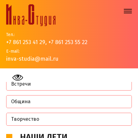
Тел.:
+7 861 253 41 29
,
+7 861 253 55 22
E-mail:
inva-studia@mail.ru
На главную
>
Наши дети
Встречи
Община
Творчество
НАШИ ДЕТИ