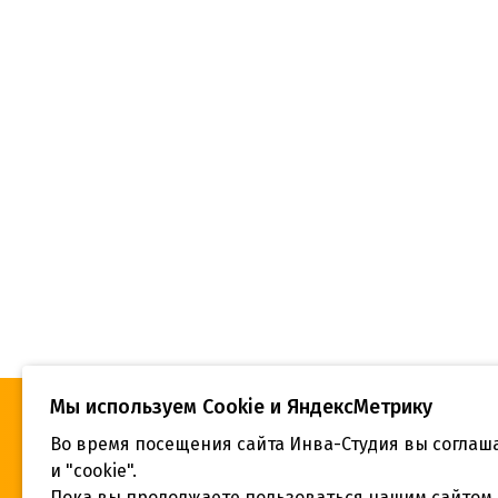
Мы используем Сookie и ЯндексМетрику
Во время посещения сайта Инва-Студия вы соглаш
«Инва-Студия. Академия. Центр
Адрес:
социальной реабилитации», © 2026 г.
и "cookie".
г. Крас
Пока вы продолжаете пользоваться нашим сайтом