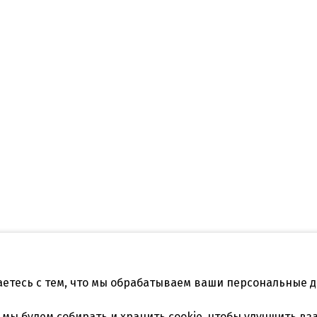
аетесь с тем, что мы обрабатываем ваши персональные 
Телефон:
нодар, ул.Садовая
+7 861 253 41 29
,
+7 861 253
, мы будем
собирать и хранить cookie
, чтобы улучшить вз