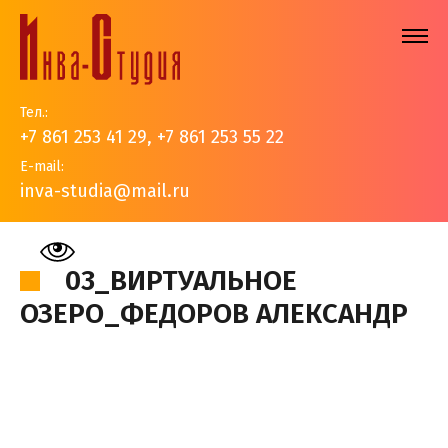
Тел.:
+7 861 253 41 29
,
+7 861 253 55 22
E-mail:
inva-studia@mail.ru
На главную
>
Наши работы
>
Авторские работы
>
03_Виртуальное озеро_Федоров Александр
03_ВИРТУАЛЬНОЕ
ОЗЕРО_ФЕДОРОВ АЛЕКСАНДР