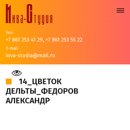
Тел.:
+7 861 253 41 29
,
+7 861 253 55 22
E-mail:
inva-studia@mail.ru
На главную
>
Наши работы
>
Авторские работы
>
14_Цветок дельты_Федоров Александр
14_ЦВЕТОК
ДЕЛЬТЫ_ФЕДОРОВ
АЛЕКСАНДР