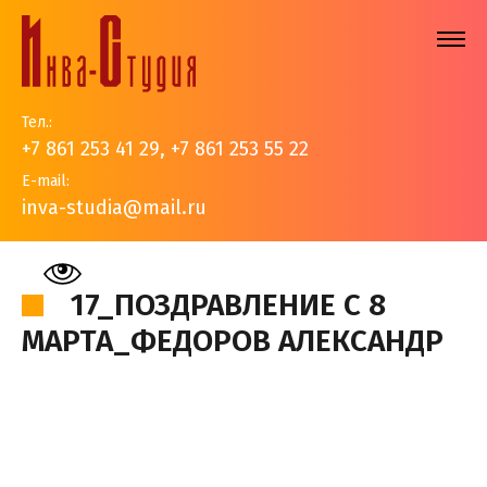
Тел.:
+7 861 253 41 29
,
+7 861 253 55 22
E-mail:
inva-studia@mail.ru
На главную
>
Наши работы
>
Авторские работы
>
17_Поздравление с 8 марта_Федоров Александр
17_ПОЗДРАВЛЕНИЕ С 8
МАРТА_ФЕДОРОВ АЛЕКСАНДР