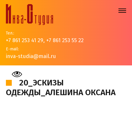
Тел.:
+7 861 253 41 29
,
+7 861 253 55 22
E-mail:
inva-studia@mail.ru
На главную
>
Наши работы
>
Авторские работы
>
20_Эскизы одежды_Алешина Оксана
20_ЭСКИЗЫ
ОДЕЖДЫ_АЛЕШИНА ОКСАНА