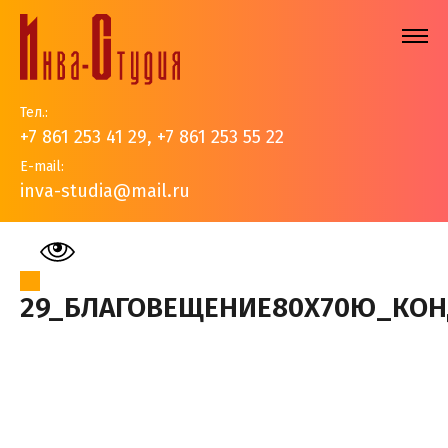
Тел.:
+7 861 253 41 29
,
+7 861 253 55 22
E-mail:
inva-studia@mail.ru
На главную
>
Наши работы
>
Иконы
>
29_Благовещение80х70Ю_Кондрашкина
29_БЛАГОВЕЩЕНИЕ80Х70Ю_КО