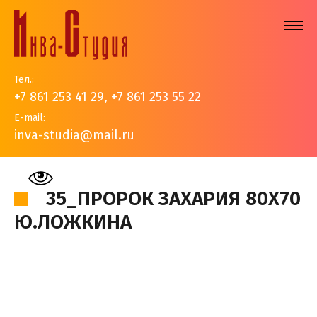
Тел.:
+7 861 253 41 29
,
+7 861 253 55 22
E-mail:
inva-studia@mail.ru
На главную
>
Наши работы
>
Иконы
>
35_Пророк
Захария 80х70 Ю.Ложкина
35_ПРОРОК ЗАХАРИЯ 80Х70
Ю.ЛОЖКИНА