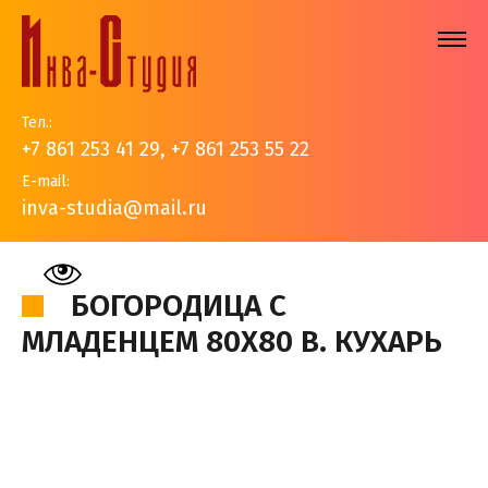
Тел.:
+7 861 253 41 29
,
+7 861 253 55 22
E-mail:
inva-studia@mail.ru
На главную
>
Наши работы
>
Иконы
>
Богородица с
младенцем 80х80 В. Кухарь
БОГОРОДИЦА С
МЛАДЕНЦЕМ 80Х80 В. КУХАРЬ