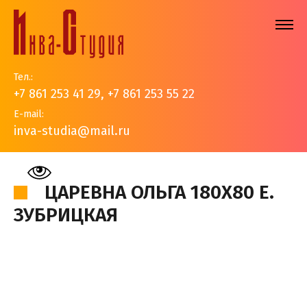
Тел.:
+7 861 253 41 29
,
+7 861 253 55 22
E-mail:
inva-studia@mail.ru
На главную
>
Наши работы
>
Иконы
>
Царевна Ольга
180х80 Е. Зубрицкая
ЦАРЕВНА ОЛЬГА 180Х80 Е.
ЗУБРИЦКАЯ