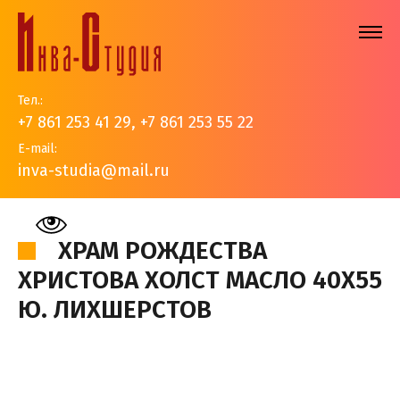
Тел.:
+7 861 253 41 29
,
+7 861 253 55 22
E-mail:
inva-studia@mail.ru
На главную
>
Наши работы
>
Золотые купола
>
Храм
Рождества Христова холст масло 40х55 Ю. Лихшерстов
ХРАМ РОЖДЕСТВА
ХРИСТОВА ХОЛСТ МАСЛО 40Х55
Ю. ЛИХШЕРСТОВ