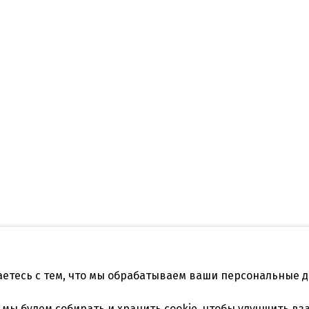
аетесь с тем, что мы обрабатываем ваши персональные 
Телефон:
нодар, ул.Садовая
+7 861 253 41 29
,
+7 861 253
, мы будем
собирать и хранить cookie
, чтобы улучшить вз