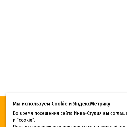
Мы используем Сookie и ЯндексМетрику
Во время посещения сайта Инва-Студия вы соглаш
«Инва-Студия. Академия. Центр
Адрес:
социальной реабилитации», © 2026 г.
и "cookie".
г. Крас
Пока вы продолжаете пользоваться нашим сайтом