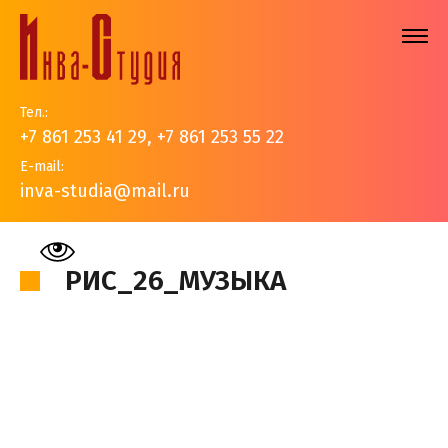
Тел.:
+7 861 253 41 29
,
+7 861 253 55 22
E-mail:
inva-studia@mail.ru
На главную
>
Наши работы
>
Рисунки наших детей
>
Рис_26_Музыка
РИС_26_МУЗЫКА