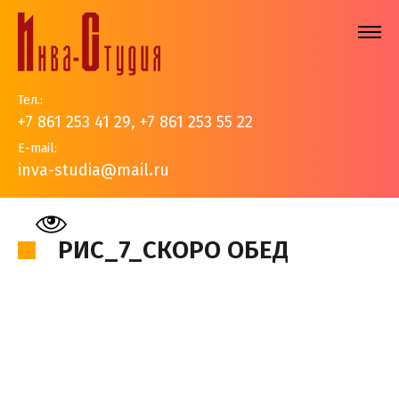
Тел.:
+7 861 253 41 29
,
+7 861 253 55 22
E-mail:
inva-studia@mail.ru
На главную
>
Наши работы
>
Рисунки наших детей
>
Рис_7_Скоро обед
РИС_7_СКОРО ОБЕД