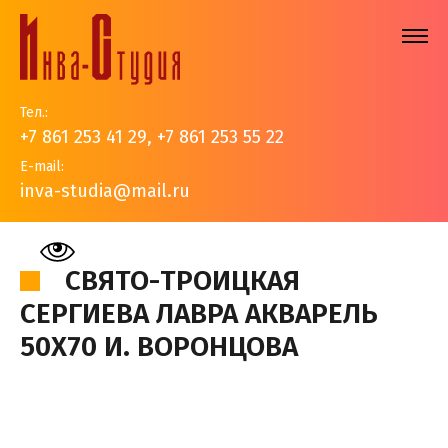
Тел.:
+7 861 253 41 29
,
+7 861 253 55 22
E-mail:
inva-studia@mail.ru
На главную
>
Наши работы
>
Золотые купола
>
Свято-
Троицкая Сергиева Лавра акварель 50х70 И. Воронцова
СВЯТО-ТРОИЦКАЯ
СЕРГИЕВА ЛАВРА АКВАРЕЛЬ
50Х70 И. ВОРОНЦОВА