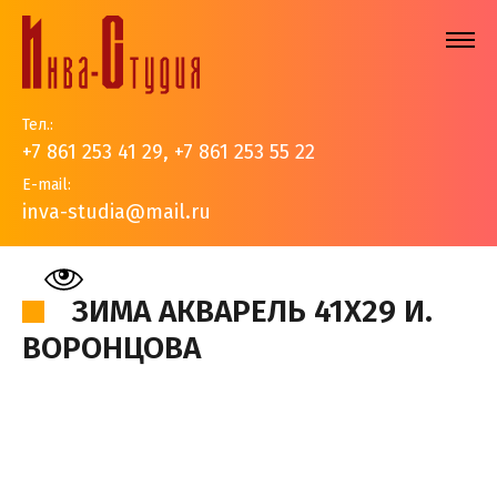
Тел.:
+7 861 253 41 29
,
+7 861 253 55 22
E-mail:
inva-studia@mail.ru
На главную
>
Наши работы
>
Золотые купола
>
Зима
акварель 41х29 И. Воронцова
ЗИМА АКВАРЕЛЬ 41Х29 И.
ВОРОНЦОВА