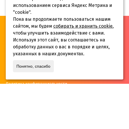
использованием сервиса Яндекс Метрика и
"cookie".
Пока вы продолжаете пользоваться нашим
«Инва-Студия. Академия. Центр социальной реабилитации»,
сайтом, мы будем
собирать и хранить cookie
,
© 2026 г.
чтобы улучшить взаимодействие с вами.
Используя этот сайт, вы соглашаетесь на
обработку данных о вас в порядке и целях,
указанных в наших документах.
Адрес:
Понятно, спасибо
г. Краснодар, ул.Садовая 12/14
Политика конфиденциальности
Телефон:
+7 861 253 41 29
,
+7 861 253 55 22
,
+7 861 229 35 74
inva-studia@mail.ru
E-mail: