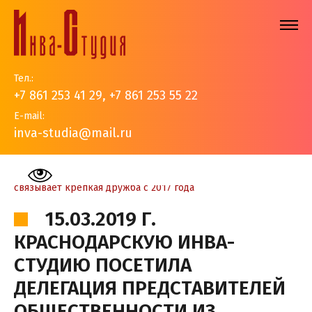
Тел.:
+7 861 253 41 29
,
+7 861 253 55 22
E-mail:
inva-studia@mail.ru
На главную
>
События
>
Новости
>
15.03.2019 г.
Краснодарскую Инва-Cтудию посетила делегация
представителей общественности из Ирландии, с которой
связывает крепкая дружба с 2017 года
15.03.2019 Г.
КРАСНОДАРСКУЮ ИНВА-
CТУДИЮ ПОСЕТИЛА
ДЕЛЕГАЦИЯ ПРЕДСТАВИТЕЛЕЙ
ОБЩЕСТВЕННОСТИ ИЗ