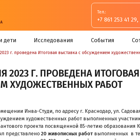
Тел.:
+7 861 253 41 29
,
ВА
и дети
Исследования
События
Со
2023 г. проведена Итоговая выставка с обсуждением художествен
Я 2023 Г. ПРОВЕДЕНА ИТОГОВАЯ
М ХУДОЖЕСТВЕННЫХ РАБОТ
мещении Инва-Студи, по адресу г. Краснодар, ул. Садова
бсуждением художественных работ выполненных участни
антового проекта посвященной 85-летию образования К
ыл представлено
20 живописных работ
выполненных в те