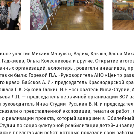
вное участие Михаил Манукян, Вадим, Клыша, Алена Мих
 Гаджиева, Ольга Колесникова и другие. Открытие итог
енных организаций, волонтеры, родители инвалидов, 
авки были: Горевой П.А. -Руководитель АНО «Центр раз
о края», Бабсков А. И.- председатель Краснодарской к
шала Г.К. Жукова Галкин Н.Н –основатель Инва-Студии, А
ьева Л.П. — председатель первичной организации ВОИ з
 руководитель Инва-Студии Руськин В. И. и председатель
сказали о представленной экспозиции, тематике работ ,
 о реализации проекта, который завершен в Юбилейный г
Студии по социокультурной реабилитации детей-инвали
Также представили ребят, которые показали свои работ