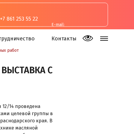
+7 861 253 55 22
E-mail:
inva-studia@mail.ru
трудничество
Контакты
ных работ
 ВЫСТАВКА С
я 12/14 проведена
ками целевой группы в
раснодарского края. В
хнике масляной