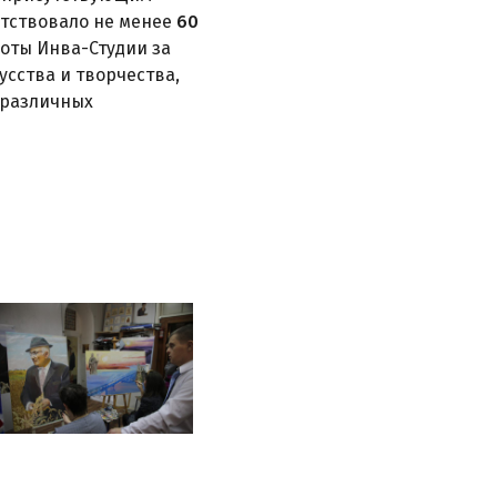
утствовало не менее
60
ты Инва-Студии за
сства и творчества,
 различных