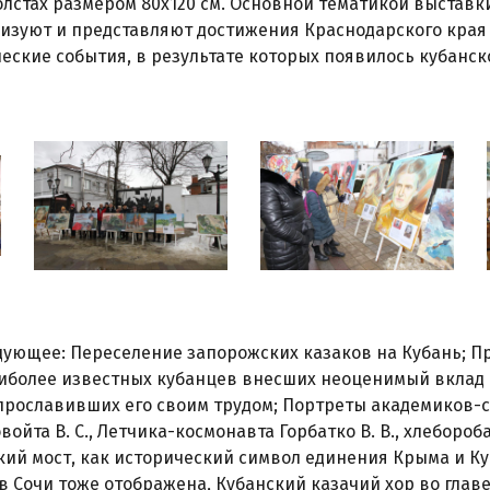
лстах размером 80х120 см. Основной тематикой выставки
ризуют и представляют достижения Краснодарского края
ские события, в результате которых появилось кубанск
едующее: Переселение запорожских казаков на Кубань; 
аиболее известных кубанцев внесших неоценимый вклад 
 прославивших его своим трудом; Портреты академиков-
войта В. С., Летчика-космонавта Горбатко В. В., хлебороб
ий мост, как исторический символ единения Крыма и К
 Сочи тоже отображена, Кубанский казачий хор во главе