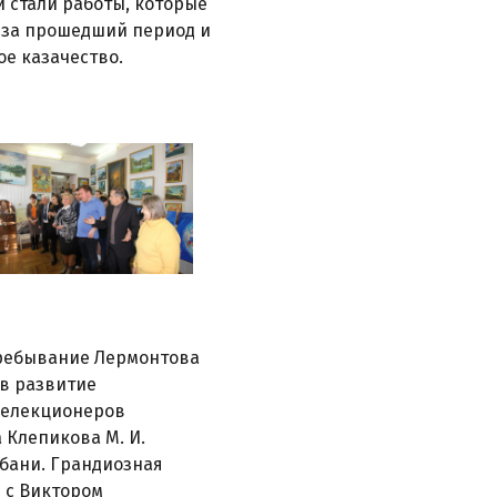
 стали работы, которые
 за прошедший период и
ое казачество.
Пребывание Лермонтова
в развитие
селекционеров
а Клепикова М. И.
убани. Грандиозная
 с Виктором