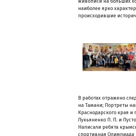
живописи на больших хо
наиболее ярко характе
происходившие историче
В работах отражено сл
на Тамани; Портреты н
Краснодарского края и
Лукьяненко П. П. и Пусто
Написали ребята крымск
спортивная Олимпиада в