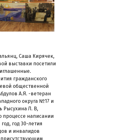
альянц, Саша Кирячек,
овой выставки посетили
приглашенные.
вития гражданского
раевой общественной
бдулов А.Я. -ветеран
ападного округа №17 и
 Рысухина Л. В,
 о процессе написании
од, год 30-летия
дов и инвалидов
ы присутствующим