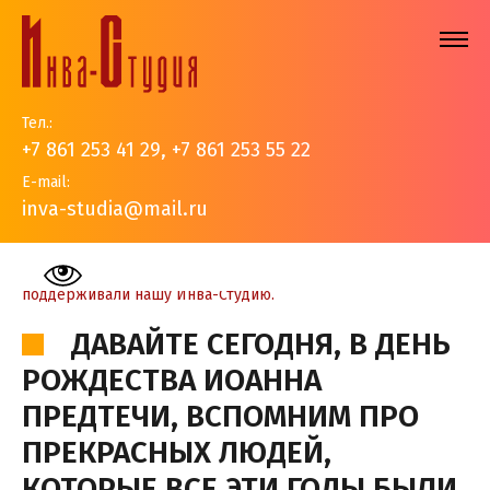
Тел.:
+7 861 253 41 29
,
+7 861 253 55 22
E-mail:
inva-studia@mail.ru
На главную
>
События
>
Новости
>
Давайте сегодня, в
день Рождества Иоанна Предтечи, вспомним про
прекрасных людей, которые все эти годы были рядом,
поддерживали нашу Инва-Студию.
ДАВАЙТЕ СЕГОДНЯ, В ДЕНЬ
РОЖДЕСТВА ИОАННА
ПРЕДТЕЧИ, ВСПОМНИМ ПРО
ПРЕКРАСНЫХ ЛЮДЕЙ,
КОТОРЫЕ ВСЕ ЭТИ ГОДЫ БЫЛИ