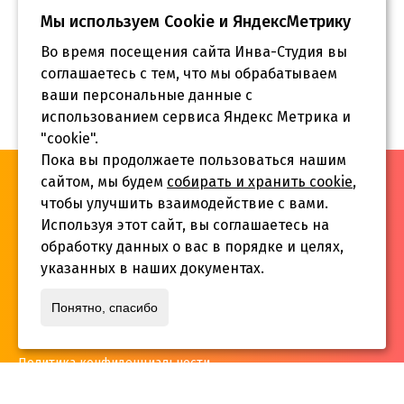
Мы используем Сookie и ЯндексМетрику
Во время посещения сайта Инва-Студия вы
соглашаетесь с тем, что мы обрабатываем
ваши персональные данные с
использованием сервиса Яндекс Метрика и
"cookie".
Пока вы продолжаете пользоваться нашим
«Инва-Студия. Академия. Центр социальной реабилитации»,
сайтом, мы будем
собирать и хранить cookie
,
© 2026 г.
чтобы улучшить взаимодействие с вами.
Используя этот сайт, вы соглашаетесь на
обработку данных о вас в порядке и целях,
указанных в наших документах.
Адрес:
Понятно, спасибо
г. Краснодар, ул.Садовая 12/14
Политика конфиденциальности
Телефон:
+7 861 253 41 29
,
+7 861 253 55 22
,
+7 861 229 35 74