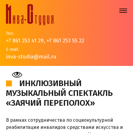
Тел.:
+7 861 253 41 29
,
+7 861 253 55 22
E-mail:
inva-studia@mail.ru
На главную
>
События
>
Новости
>
Инклюзивный
музыкальный спектакль "Заячий переполох"
ИНКЛЮЗИВНЫЙ
МУЗЫКАЛЬНЫЙ СПЕКТАКЛЬ
«ЗАЯЧИЙ ПЕРЕПОЛОХ»
В рамках сотрудничества по социокультурной
реабилитации инвалидов средствами искусства и