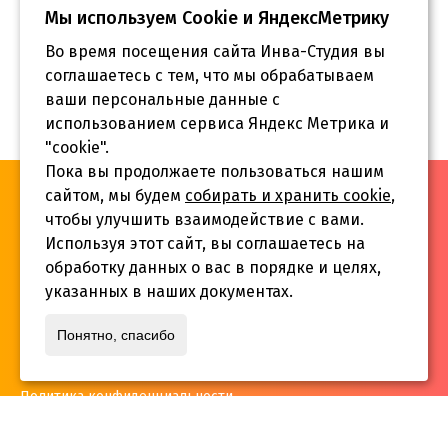
Мы используем Сookie и ЯндексМетрику
Во время посещения сайта Инва-Студия вы
соглашаетесь с тем, что мы обрабатываем
ваши персональные данные с
использованием сервиса Яндекс Метрика и
"cookie".
Пока вы продолжаете пользоваться нашим
«Инва-Студия. Академия. Центр социальной реабилитации»,
сайтом, мы будем
собирать и хранить cookie
,
© 2026 г.
чтобы улучшить взаимодействие с вами.
Используя этот сайт, вы соглашаетесь на
обработку данных о вас в порядке и целях,
указанных в наших документах.
Адрес:
Понятно, спасибо
г. Краснодар, ул.Садовая 12/14
Политика конфиденциальности
Телефон:
+7 861 253 41 29
,
+7 861 253 55 22
,
+7 861 229 35 74