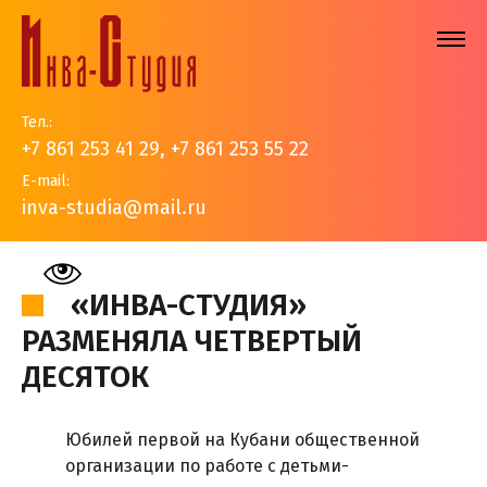
Тел.:
+7 861 253 41 29
,
+7 861 253 55 22
E-mail:
inva-studia@mail.ru
На главную
>
События
>
Новости
>
«Инва-Студия»
разменяла четвертый десяток
«ИНВА-СТУДИЯ»
РАЗМЕНЯЛА ЧЕТВЕРТЫЙ
ДЕСЯТОК
Юбилей первой на Кубани общественной
организации по работе с детьми-