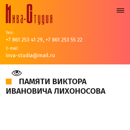
Тел.:
+7 861 253 41 29
,
+7 861 253 55 22
E-mail:
inva-studia@mail.ru
На главную
>
События
>
Новости
>
Памяти Виктора
Ивановича Лихоносова
ПАМЯТИ ВИКТОРА
ИВАНОВИЧА ЛИХОНОСОВА