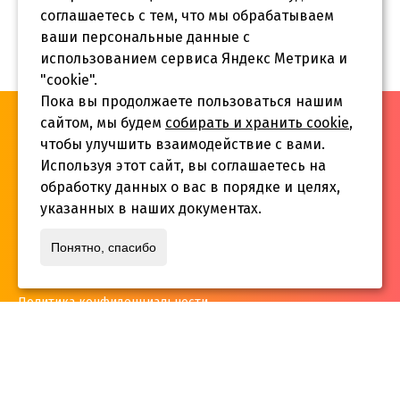
соглашаетесь с тем, что мы обрабатываем
ваши персональные данные с
использованием сервиса Яндекс Метрика и
"cookie".
Пока вы продолжаете пользоваться нашим
«Инва-Студия. Академия. Центр социальной реабилитации»,
сайтом, мы будем
собирать и хранить cookie
,
© 2026 г.
чтобы улучшить взаимодействие с вами.
Используя этот сайт, вы соглашаетесь на
обработку данных о вас в порядке и целях,
указанных в наших документах.
Адрес:
Понятно, спасибо
г. Краснодар, ул.Садовая 12/14
Политика конфиденциальности
Телефон:
+7 861 253 41 29
,
+7 861 253 55 22
,
+7 861 229 35 74
inva-studia@mail.ru
E-mail: