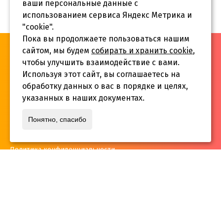
ваши персональные данные с
использованием сервиса Яндекс Метрика и
"cookie".
Пока вы продолжаете пользоваться нашим
«Инва-Студия. Академия. Центр социальной реабилитации»,
сайтом, мы будем
собирать и хранить cookie
,
© 2026 г.
чтобы улучшить взаимодействие с вами.
Используя этот сайт, вы соглашаетесь на
обработку данных о вас в порядке и целях,
указанных в наших документах.
Адрес:
Понятно, спасибо
г. Краснодар, ул.Садовая 12/14
Политика конфиденциальности
Телефон:
+7 861 253 41 29
,
+7 861 253 55 22
,
+7 861 229 35 74
inva-studia@mail.ru
E-mail: