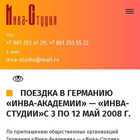
Тел.:
+7 861 253 41 29
,
+7 861 253 55 22
E-mail:
inva-studia@mail.ru
На главную
>
События
>
Выставки
>
Поездка в
Германию «Инва-Академии» - «Инва-Студии»с 3 по 12 май
2008 г.
ПОЕЗДКА В ГЕРМАНИЮ
«ИНВА-АКАДЕМИИ» — «ИНВА-
СТУДИИ»С 3 ПО 12 МАЙ 2008 Г.
По приглашению общественных организаций
Германии «Инва-Академия» — «Инва-Студия»