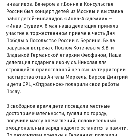
инвалидов. Вечером в г.Бонне в Консульстве
России был концерт детей из Москвы и выставка
работ детей-инвалидов «Инва-Академии» —
«Инва-Студии». 8 мая наша делегация приняла
участие в торжественном приеме в честь Дня
Победы в Посольстве России в Берлине. Была
радушная встреча с Послом Котеневым В.В. и
Владыкой Германской епархии Феофаном, Наша
делегация подарила икону св.Николая для
строящейся православной церкви на территории
пастырства отца Ангелы Меркель. Барсов Дмитрий
и дети СРЦ «Отдрадное» подарили свои работы
Послу.
В свободное время дети посещали местные
достопримечательности, гуляли по городу,
получили массу впечатлений, положительный
эмоциональный заряд надолго останется в памяти.
По результатам поездки в Германию: получили