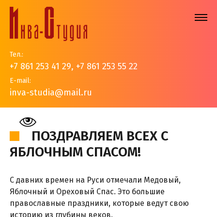
Тел.:
+7 861 253 41 29
,
+7 861 253 55 22
E-mail:
inva-studia@mail.ru
На главную
>
События
>
Новости
>
Поздравляем всех с
Яблочным Спасом!
ПОЗДРАВЛЯЕМ ВСЕХ С
ЯБЛОЧНЫМ СПАСОМ!
С давних времен на Руси отмечали Медовый,
Яблочный и Ореховый Спас. Это большие
православные праздники, которые ведут свою
историю из глубины веков.