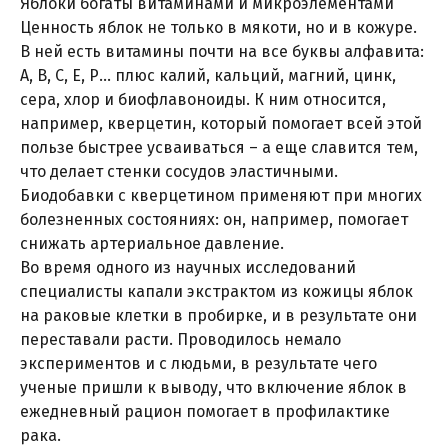
Яблоки богаты витаминами и микроэлементами
Ценность яблок не только в мякоти, но и в кожуре.
В ней есть витамины почти на все буквы алфавита:
А, В, С, Е, Р… плюс калий, кальций, магний, цинк,
сера, хлор и биофлавоноиды. К ним относится,
например, кверцетин, который помогает всей этой
пользе быстрее усваиваться – а еще славится тем,
что делает стенки сосудов эластичными.
Биодобавки с кверцетином применяют при многих
болезненных состояниях: он, например, помогает
снижать артериальное давление.
Во время одного из научных исследований
специалисты капали экстрактом из кожицы яблок
на раковые клетки в пробирке, и в результате они
переставали расти. Проводилось немало
экспериментов и с людьми, в результате чего
ученые пришли к выводу, что включение яблок в
ежедневный рацион помогает в профилактике
рака.