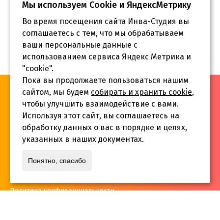
Мы используем Сookie и ЯндексМетрику
Во время посещения сайта Инва-Студия вы
соглашаетесь с тем, что мы обрабатываем
ваши персональные данные с
использованием сервиса Яндекс Метрика и
"cookie".
Пока вы продолжаете пользоваться нашим
«Инва-Студия. Академия. Центр социальной реабилитации»,
сайтом, мы будем
собирать и хранить cookie
,
© 2026 г.
чтобы улучшить взаимодействие с вами.
Используя этот сайт, вы соглашаетесь на
обработку данных о вас в порядке и целях,
указанных в наших документах.
Адрес:
Понятно, спасибо
г. Краснодар, ул.Садовая 12/14
Политика конфиденциальности
Телефон:
+7 861 253 41 29
,
+7 861 253 55 22
,
+7 861 229 35 74