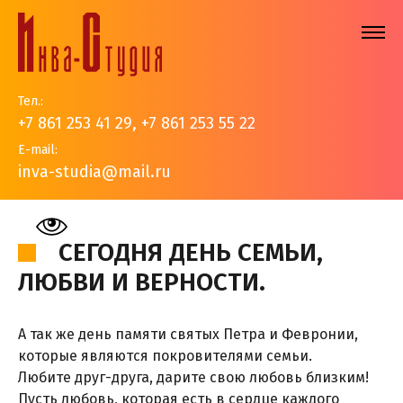
Тел.:
+7 861 253 41 29
,
+7 861 253 55 22
E-mail:
inva-studia@mail.ru
На главную
>
События
>
Новости
>
Сегодня день семьи,
любви и верности.
СЕГОДНЯ ДЕНЬ СЕМЬИ,
ЛЮБВИ И ВЕРНОСТИ.
А так же день памяти святых Петра и Февронии,
которые являются покровителями семьи.
Любите друг-друга, дарите свою любовь близким!
Пусть любовь, которая есть в сердце каждого