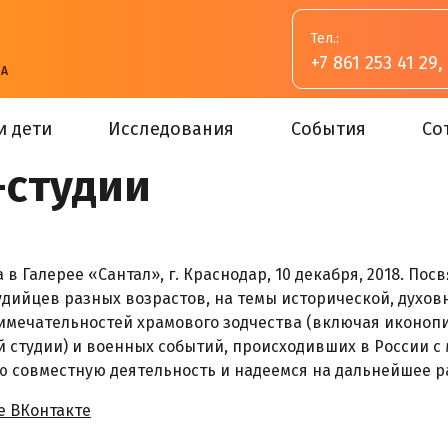
Тел.:
+7 861 253 41 29
,
ВА
и дети
Исследования
События
Со
-студии
 в Галерее «Сантал», г. Краснодар, 10 декабря, 2018. П
удийцев разных возрастов, на темы исторической, духо
мечательностей храмового зодчества (включая иконопи
 студии) и военных событий, происходивших в России с
ю совместную деятельность и надеемся на дальнейшее 
е ВКонтакте