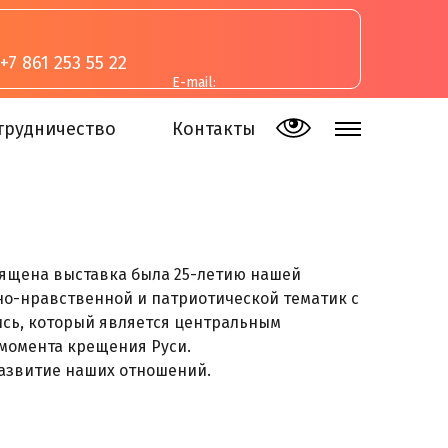
+7 861 253 55 22
E-mail:
inva-studia@mail.ru
трудничество
Контакты
освящена выставка была 25-летию нашей
вно-нравственной и патриотической тематик с
сь, который является центральным
 момента крещения Руси.
развитие наших отношений.