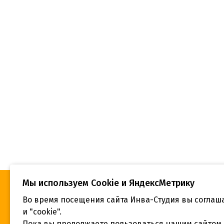
Мы используем Сookie и ЯндексМетрику
Во время посещения сайта Инва-Студия вы соглаш
«Инва-Студия. Академия. Центр
Адрес:
социальной реабилитации», © 2026 г.
и "cookie".
г. Крас
Пока вы продолжаете пользоваться нашим сайтом