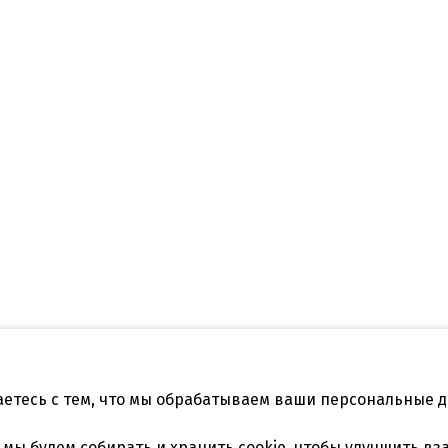
аетесь с тем, что мы обрабатываем ваши персональные 
Телефон:
нодар, ул.Садовая
+7 861 253 41 29
,
+7 861 253
, мы будем
собирать и хранить cookie
, чтобы улучшить вз