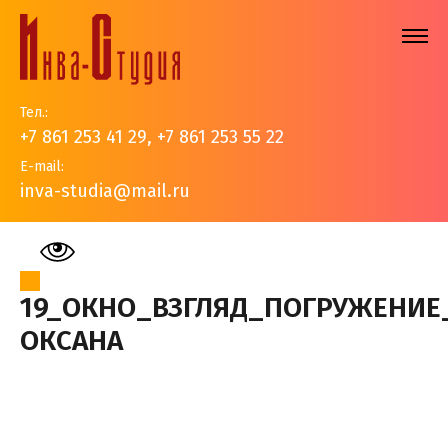
Тел.:
+7 861 253 41 29
,
+7 861 253 55 22
E-mail:
inva-studia@mail.ru
На главную
>
Наши работы
>
Авторские работы
>
19_Окно_Взгляд_Погружение_Алешина Оксана
19_ОКНО_ВЗГЛЯД_ПОГРУЖЕНИ
ОКСАНА