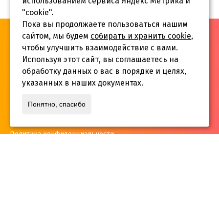
использованием сервиса Яндекс Метрика и
"cookie".
Пока вы продолжаете пользоваться нашим
«Инва-Студия. Академия. Центр социальной реабилитации»,
сайтом, мы будем
собирать и хранить cookie
,
© 2026 г.
чтобы улучшить взаимодействие с вами.
Используя этот сайт, вы соглашаетесь на
обработку данных о вас в порядке и целях,
указанных в наших документах.
Адрес:
Понятно, спасибо
г. Краснодар, ул.Садовая 12/14
Политика конфиденциальности
Телефон:
+7 861 253 41 29
,
+7 861 253 55 22
,
+7 861 229 35 74
inva-studia@mail.ru
E-mail: