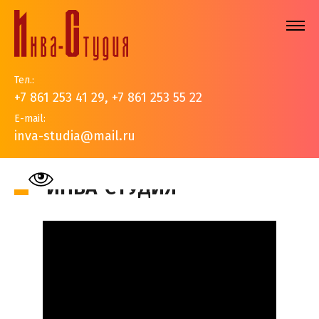
Тел.:
+7 861 253 41 29
,
+7 861 253 55 22
E-mail:
inva-studia@mail.ru
На главную
>
События
>
Видео
>
Инва-студия
ИНВА-СТУДИЯ