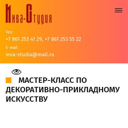
Тел.:
+7 861 253 41 29
,
+7 861 253 55 22
E-mail:
inva-studia@mail.ru
На главную
>
События
>
Видео
>
Мастер-класс по
декоративно-прикладному искусству
МАСТЕР-КЛАСС ПО
ДЕКОРАТИВНО-ПРИКЛАДНОМУ
ИСКУССТВУ