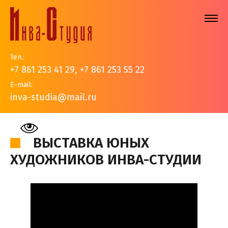
Тел.:
+7 861 253 41 29
,
+7 861 253 55 22
E-mail:
inva-studia@mail.ru
На главную
>
События
>
Видео
>
Выставка юных
художников Инва-Студии
ВЫСТАВКА ЮНЫХ
ХУДОЖНИКОВ ИНВА-СТУДИИ