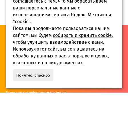
соглашаетесь с тем, что мы обрабатываем
ваши персональные данные с
использованием сервиса Яндекс Метрика и
"cookie".
Пока вы продолжаете пользоваться нашим
«Инва-Студия. Академия. Центр социальной реабилитации»,
сайтом, мы будем
собирать и хранить cookie
,
© 2026 г.
чтобы улучшить взаимодействие с вами.
Используя этот сайт, вы соглашаетесь на
обработку данных о вас в порядке и целях,
указанных в наших документах.
Адрес:
Понятно, спасибо
г. Краснодар, ул.Садовая 12/14
Политика конфиденциальности
Телефон:
+7 861 253 41 29
,
+7 861 253 55 22
,
+7 861 229 35 74
inva-studia@mail.ru
E-mail: