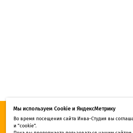
Мы используем Сookie и ЯндексМетрику
Во время посещения сайта Инва-Студия вы соглаш
«Инва-Студия. Академия. Центр
Адрес:
социальной реабилитации», © 2026 г.
и "cookie".
г. Крас
Пока вы продолжаете пользоваться нашим сайтом