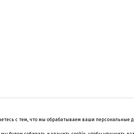
аетесь с тем, что мы обрабатываем ваши персональные 
Телефон:
нодар, ул.Садовая
+7 861 253 41 29
,
+7 861 253
, мы будем
собирать и хранить cookie
, чтобы улучшить вз