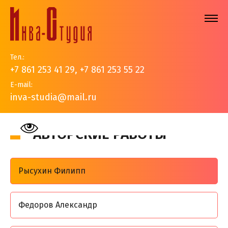
Тел.:
+7 861 253 41 29
,
+7 861 253 55 22
E-mail:
inva-studia@mail.ru
На главную
>
Наши работы
>
Авторские работы
АВТОРСКИЕ РАБОТЫ
Рысухин Филипп
Федоров Александр