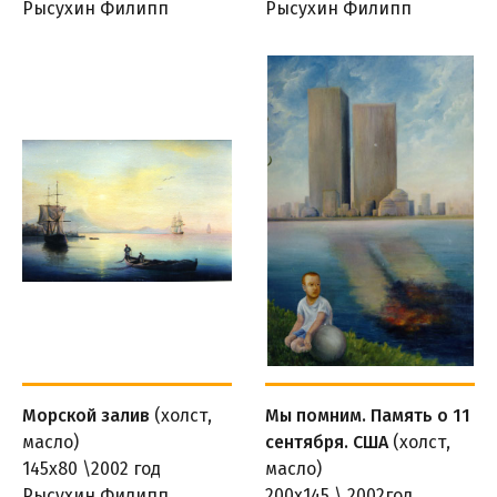
Рысухин Филипп
Рысухин Филипп
Морской залив
(холст,
Мы помним. Память о 11
масло)
сентября. США
(холст,
145х80 \2002 год
масло)
Рысухин Филипп
200х145 \ 2002год