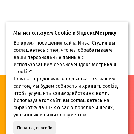
Рысухин Филипп
Рысухин Филипп
Мы используем Сookie и ЯндексМетрику
Во время посещения сайта Инва-Студия вы
соглашаетесь с тем, что мы обрабатываем
ваши персональные данные с
использованием сервиса Яндекс Метрика и
"cookie".
Пока вы продолжаете пользоваться нашим
«Инва-Студия. Академия. Центр социальной реабилитации»,
сайтом, мы будем
собирать и хранить cookie
,
© 2026 г.
чтобы улучшить взаимодействие с вами.
Используя этот сайт, вы соглашаетесь на
обработку данных о вас в порядке и целях,
указанных в наших документах.
Адрес:
Понятно, спасибо
г. Краснодар, ул.Садовая 12/14