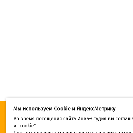
Мы используем Сookie и ЯндексМетрику
Во время посещения сайта Инва-Студия вы соглаш
«Инва-Студия. Академия. Центр
Адрес:
социальной реабилитации», © 2026 г.
и "cookie".
г. Крас
Пока вы продолжаете пользоваться нашим сайтом