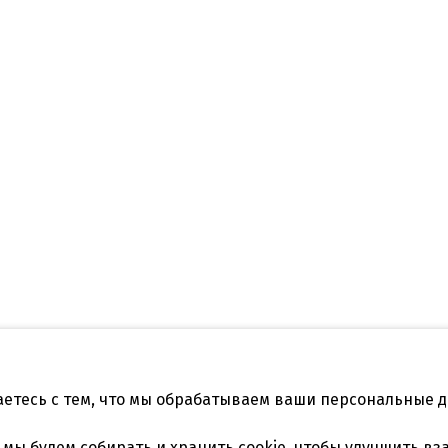
аетесь с тем, что мы обрабатываем ваши персональные 
Телефон:
нодар, ул.Садовая
+7 861 253 41 29
,
+7 861 253
, мы будем
собирать и хранить cookie
, чтобы улучшить вз