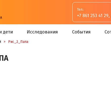
Тел.:
+7 861 253 41 29
,
ВА
и дети
Исследования
События
Со
й
>
Рис_2_Папа
ПА