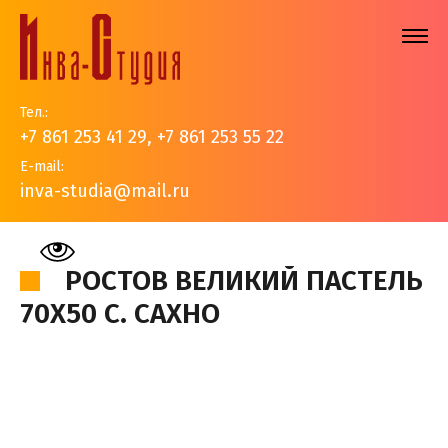
Тел.:
+7 861 253 41 29
,
+7 861 253 55 22
E-mail:
inva-studia@mail.ru
На главную
>
Наши работы
>
Золотые купола
>
Ростов
Великий пастель 70х50 С. Сахно
РОСТОВ ВЕЛИКИЙ ПАСТЕЛЬ
70Х50 С. САХНО