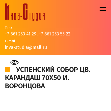
Тел.:
+7 861 253 41 29
,
+7 861 253 55 22
E-mail:
inva-studia@mail.ru
На главную
>
Наши работы
>
Золотые купола
>
Успенский собор цв. карандаш 70х50 И. Воронцова
УСПЕНСКИЙ СОБОР ЦВ.
КАРАНДАШ 70Х50 И.
ВОРОНЦОВА