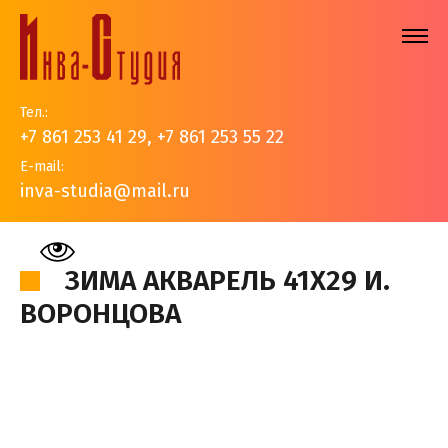
Тел.:
+7 861 253 41 29
,
+7 861 253 55 22
E-mail:
inva-studia@mail.ru
На главную
>
Наши работы
>
Золотые купола
>
Зима
акварель 41х29 И. Воронцова
ЗИМА АКВАРЕЛЬ 41Х29 И.
ВОРОНЦОВА