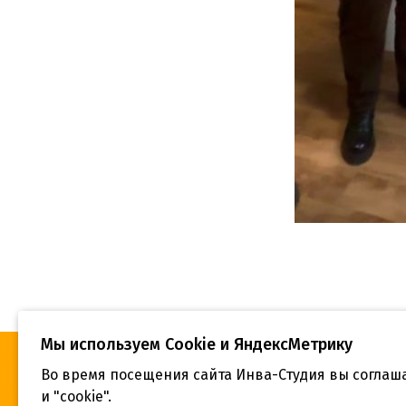
Мы используем Сookie и ЯндексМетрику
Во время посещения сайта Инва-Студия вы соглаш
«Инва-Студия. Академия. Центр
Адрес:
и "cookie".
социальной реабилитации», © 2026 г.