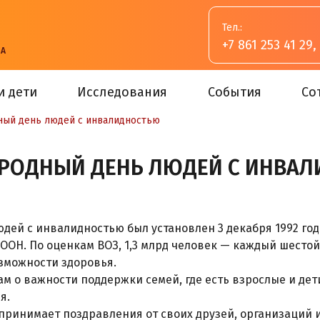
Тел.:
+7 861 253 41 29
,
ВА
и дети
Исследования
События
Со
ый день людей с инвалидностью
РОДНЫЙ ДЕНЬ ЛЮДЕЙ С ИНВА
дей с инвалидностью был установлен 3 декабря 1992 го
ООН. По оценкам ВОЗ, 1,3 млрд человек — каждый шестой
зможности здоровья.
ам о важности поддержки семей, где есть взрослые и де
я.
 принимает поздравления от своих друзей, организаций