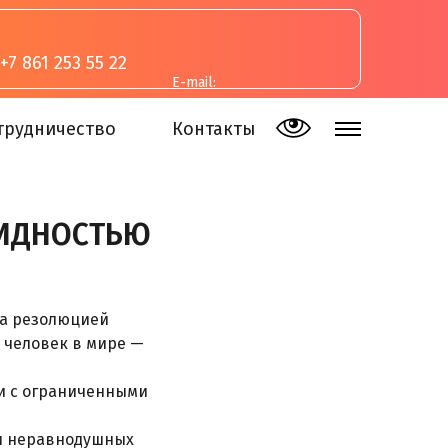
+7 861 253 55 22
E-mail:
inva-studia@mail.ru
трудничество
Контакты
ЛИДНОСТЬЮ
да резолюцией
 человек в мире —
ти с ограниченными
 и неравнодушных