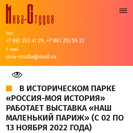
Тел.:
+7 861 253 41 29
,
+7 861 253 55 22
E-mail:
inva-studia@mail.ru
На главную
>
События
>
Новости
>
В Историческом
парке "Россия-моя история" работает выставка "Наш
маленький Париж" (с 02 по 13 ноября 2022 года)
В ИСТОРИЧЕСКОМ ПАРКЕ
«РОССИЯ-МОЯ ИСТОРИЯ»
РАБОТАЕТ ВЫСТАВКА «НАШ
МАЛЕНЬКИЙ ПАРИЖ» (С 02 ПО
13 НОЯБРЯ 2022 ГОДА)