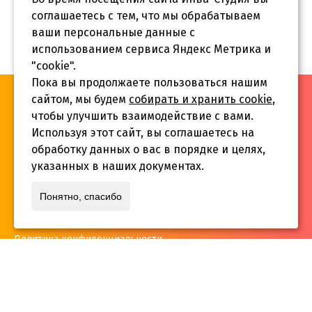
соглашаетесь с тем, что мы обрабатываем
ваши персональные данные с
использованием сервиса Яндекс Метрика и
"cookie".
Пока вы продолжаете пользоваться нашим
«Инва-Студия. Академия. Центр социальной реабилитации»,
сайтом, мы будем
собирать и хранить cookie
,
© 2026 г.
чтобы улучшить взаимодействие с вами.
Используя этот сайт, вы соглашаетесь на
обработку данных о вас в порядке и целях,
указанных в наших документах.
Адрес:
Понятно, спасибо
г. Краснодар, ул.Садовая 12/14
Политика конфиденциальности
Телефон:
+7 861 253 41 29
,
+7 861 253 55 22
,
+7 861 229 35 74
inva-studia@mail.ru
E-mail: