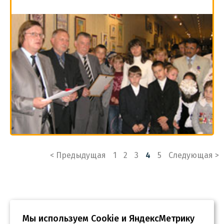
Пагинация
< Предыдущая
1
2
3
4
5
Следующая >
записей
Мы используем Сookie и ЯндексМетрику