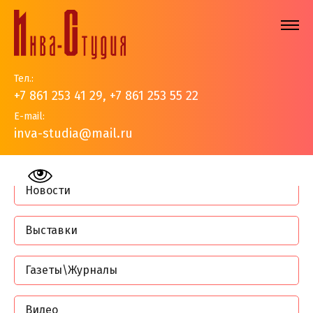
Тел.:
+7 861 253 41 29
,
+7 861 253 55 22
E-mail:
inva-studia@mail.ru
На главную
>
События
>
Страница 4
Новости
Выставки
Газеты\Журналы
Видео