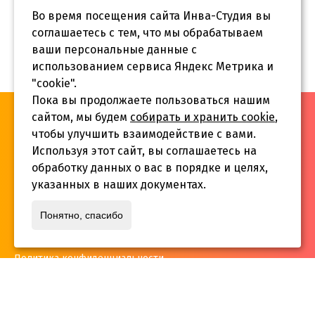
Во время посещения сайта Инва-Студия вы
соглашаетесь с тем, что мы обрабатываем
ваши персональные данные с
использованием сервиса Яндекс Метрика и
"cookie".
Пока вы продолжаете пользоваться нашим
«Инва-Студия. Академия. Центр социальной реабилитации»,
сайтом, мы будем
собирать и хранить cookie
,
© 2026 г.
чтобы улучшить взаимодействие с вами.
Используя этот сайт, вы соглашаетесь на
обработку данных о вас в порядке и целях,
указанных в наших документах.
Адрес:
Понятно, спасибо
г. Краснодар, ул.Садовая 12/14
Политика конфиденциальности
Телефон:
+7 861 253 41 29
,
+7 861 253 55 22
,
+7 861 229 35 74
inva-studia@mail.ru
E-mail: