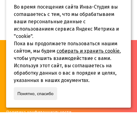
Во время посещения сайта Инва-Студия вы
соглашаетесь с тем, что мы обрабатываем
ваши персональные данные с
использованием сервиса Яндекс Метрика и
"cookie".
Пока вы продолжаете пользоваться нашим
«Инва-Студия. Академия. Центр социальной реабилитации»,
сайтом, мы будем
собирать и хранить cookie
,
© 2026 г.
чтобы улучшить взаимодействие с вами.
Используя этот сайт, вы соглашаетесь на
обработку данных о вас в порядке и целях,
указанных в наших документах.
Адрес:
Понятно, спасибо
г. Краснодар, ул.Садовая 12/14
Политика конфиденциальности
Телефон:
+7 861 253 41 29
,
+7 861 253 55 22
,
+7 861 229 35 74
inva-studia@mail.ru
E-mail: