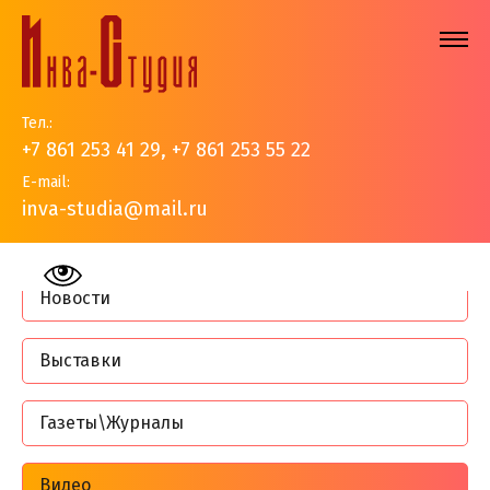
Тел.:
+7 861 253 41 29
,
+7 861 253 55 22
E-mail:
inva-studia@mail.ru
На главную
>
События
Новости
Выставки
Газеты\Журналы
Видео