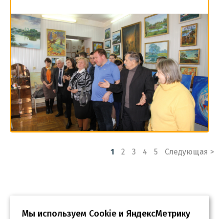
Пагинация
1
2
3
4
5
Следующая >
записей
Мы используем Сookie и ЯндексМетрику