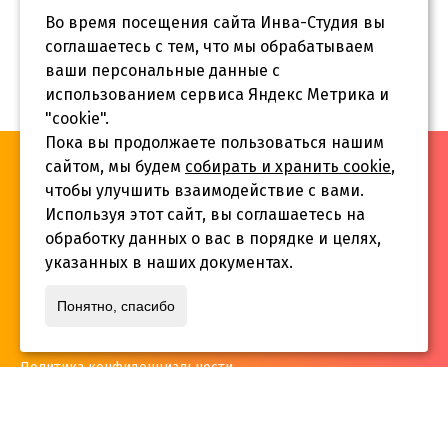
Во время посещения сайта Инва-Студия вы
соглашаетесь с тем, что мы обрабатываем
ваши персональные данные с
использованием сервиса Яндекс Метрика и
"cookie".
Пока вы продолжаете пользоваться нашим
«Инва-Студия. Академия. Центр социальной реабилитации»,
сайтом, мы будем
собирать и хранить cookie
,
© 2026 г.
чтобы улучшить взаимодействие с вами.
Используя этот сайт, вы соглашаетесь на
обработку данных о вас в порядке и целях,
указанных в наших документах.
Адрес:
Понятно, спасибо
г. Краснодар, ул.Садовая 12/14
Политика конфиденциальности
Телефон:
+7 861 253 41 29
,
+7 861 253 55 22
,
+7 861 229 35 74
inva-studia@mail.ru
E-mail: