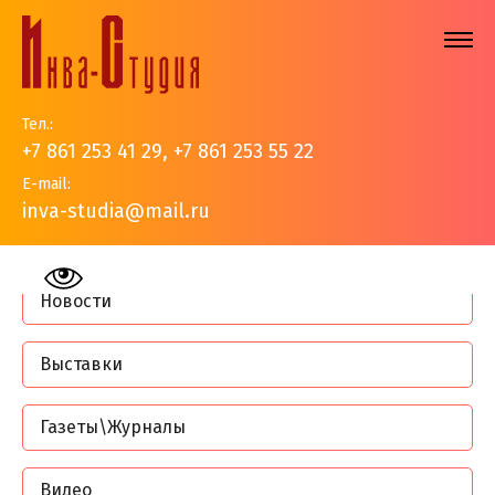
Тел.:
+7 861 253 41 29
,
+7 861 253 55 22
E-mail:
inva-studia@mail.ru
На главную
>
События
>
Страница 5
Новости
Выставки
Газеты\Журналы
Видео